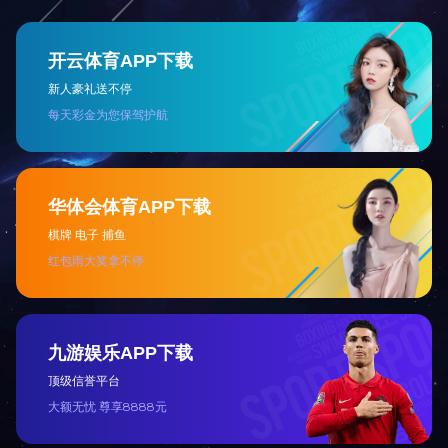
产品中心标题七
共
1
页
3
条
Copyright © 2003-2026 gemsho.com.cn. 开云Kaiyun科技
版权所有
备案号：
ICP备56274696号-3
网站首页
移动电话