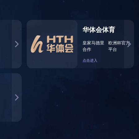
：
在线留言
联系我们