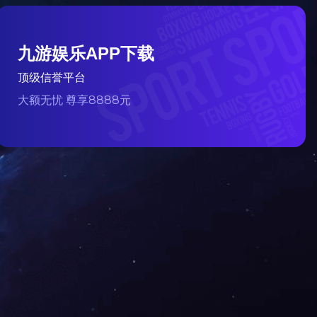
在
073
TO